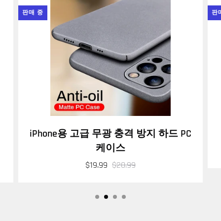
판매 중
판
iPhone용 고급 무광 충격 방지 하드 PC
케이스
$19.99
$20.99