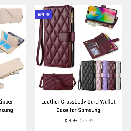
판매 중
Zipper
Leather Crossbody Card Wallet
msung
Case for Samsung
$34.99
$47.99