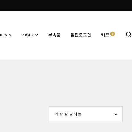
0
TORS
POWER
부속품
할인
로그인
카트