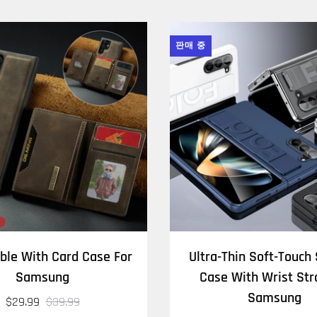
판매 중
ble With Card Case For
Ultra-Thin Soft-Touch 
Samsung
Case With Wrist Str
Samsung
$29.99
$39.99