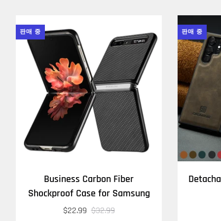
판매 중
판매 중
Business Carbon Fiber
Detacha
Shockproof Case for Samsung
$22.99
$32.99