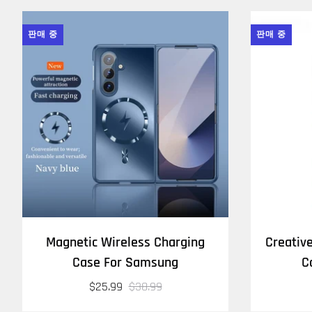
판매 중
판매 중
Magnetic Wireless Charging
Creativ
Case For Samsung
C
$25.99
$38.99