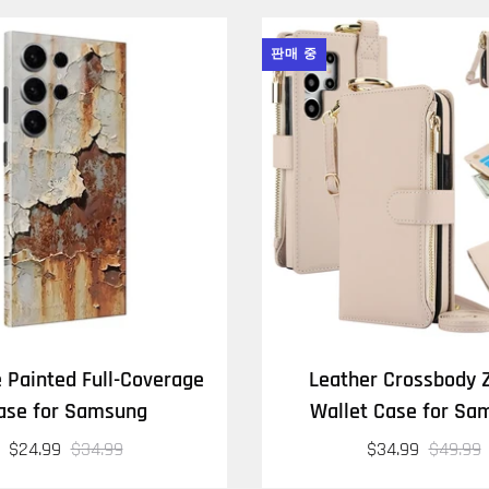
판매 중
e Painted Full-Coverage
Leather Crossbody 
ase for Samsung
Wallet Case for Sa
$24.99
$34.99
$34.99
$49.99